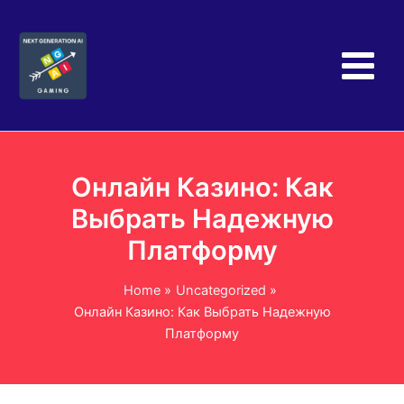
Skip
to
content
Онлайн Казино: Как
Выбрать Надежную
Платформу
Home
Uncategorized
Онлайн Казино: Как Выбрать Надежную
Платформу