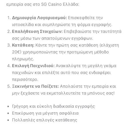
εμπειρία σας στο SG Casino Ελλάδα:
Δημιουργία Λογαριασμού:
Επισκεφθείτε την
ιστοσελίδα και συμπληρώστε τη φόρμα εγγραφής.
Επαλήθευση Στοιχείων:
Επιβεβαιώστε την ταυτότητά
σας μέσω των απαιτούμενων εγγράφων.
Κατάθεση:
Κάντε την πρώτη σας κατάθεση (ελάχιστη
20€) χρησιμοποιώντας την προτιμώμενη μέθοδο
πληρωμής.
Επιλογή Παιχνιδιού:
Ανακαλύψτε τη μεγάλη γκάμα
παιχνιδιών και επιλέξτε αυτό που σας ενδιαφέρει
περισσότερο.
Ξεκινήστε να Παίζετε:
Απολαύστε την εμπειρία και
μην ξεχάσετε να εκμεταλλευτείτε τα μπόνους σας!
Γρήγορη και εύκολη διαδικασία εγγραφής
Επικύρωση για μέγιστη ασφάλεια
Πολλαπλές επιλογές κατάθεσης