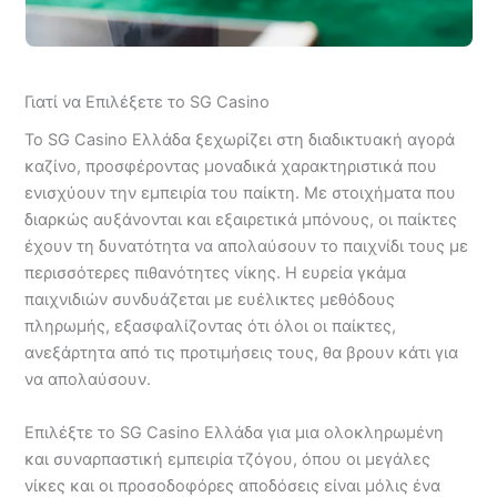
Γιατί να Επιλέξετε το SG Casino
Το SG Casino Ελλάδα ξεχωρίζει στη διαδικτυακή αγορά
καζίνο, προσφέροντας μοναδικά χαρακτηριστικά που
ενισχύουν την εμπειρία του παίκτη. Με στοιχήματα που
διαρκώς αυξάνονται και εξαιρετικά μπόνους, οι παίκτες
έχουν τη δυνατότητα να απολαύσουν το παιχνίδι τους με
περισσότερες πιθανότητες νίκης. Η ευρεία γκάμα
παιχνιδιών συνδυάζεται με ευέλικτες μεθόδους
πληρωμής, εξασφαλίζοντας ότι όλοι οι παίκτες,
ανεξάρτητα από τις προτιμήσεις τους, θα βρουν κάτι για
να απολαύσουν.
Επιλέξτε το SG Casino Ελλάδα για μια ολοκληρωμένη
και συναρπαστική εμπειρία τζόγου, όπου οι μεγάλες
νίκες και οι προσοδοφόρες αποδόσεις είναι μόλις ένα