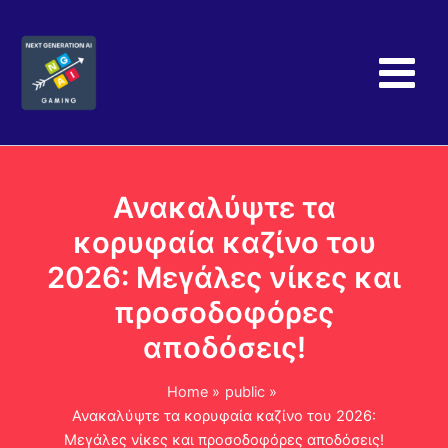
Skip
to
content
Ανακαλύψτε τα
κορυφαία καζίνο του
2026: Μεγάλες νίκες και
προσοδοφόρες
αποδόσεις!
Home
public
Ανακαλύψτε τα κορυφαία καζίνο του 2026:
Μεγάλες νίκες και προσοδοφόρες αποδόσεις!