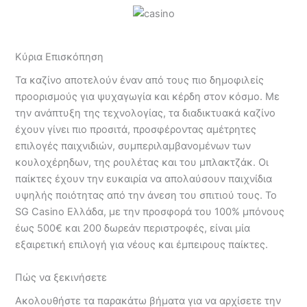
Κύρια Επισκόπηση
Τα καζίνο αποτελούν έναν από τους πιο δημοφιλείς
προορισμούς για ψυχαγωγία και κέρδη στον κόσμο. Με
την ανάπτυξη της τεχνολογίας, τα διαδικτυακά καζίνο
έχουν γίνει πιο προσιτά, προσφέροντας αμέτρητες
επιλογές παιχνιδιών, συμπεριλαμβανομένων των
κουλοχέρηδων, της ρουλέτας και του μπλακτζάκ. Οι
παίκτες έχουν την ευκαιρία να απολαύσουν παιχνίδια
υψηλής ποιότητας από την άνεση του σπιτιού τους. Το
SG Casino Ελλάδα, με την προσφορά του 100% μπόνους
έως 500€ και 200 δωρεάν περιστροφές, είναι μία
εξαιρετική επιλογή για νέους και έμπειρους παίκτες.
Πώς να ξεκινήσετε
Ακολουθήστε τα παρακάτω βήματα για να αρχίσετε την