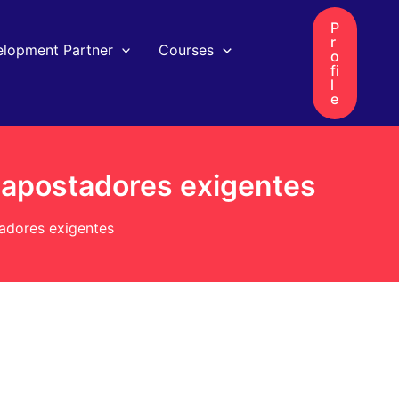
P
r
elopment Partner
Courses
o
fi
l
e
a apostadores exigentes
tadores exigentes