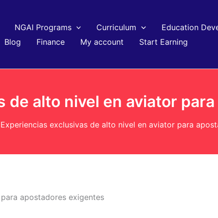
NGAI Programs
Curriculum
Education Dev
Blog
Finance
My account
Start Earning
s de alto nivel en aviator par
Experiencias exclusivas de alto nivel en aviator para apos
r para apostadores exigentes