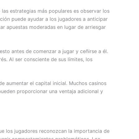
e las estrategias más populares es observar los
ción puede ayudar a los jugadores a anticipar
ar apuestas moderadas en lugar de arriesgar
esto antes de comenzar a jugar y ceñirse a él.
és. Al ser consciente de sus límites, los
 aumentar el capital inicial. Muchos casinos
 pueden proporcionar una ventaja adicional y
que los jugadores reconozcan la importancia de
revenir comportamientos problemáticos. Los