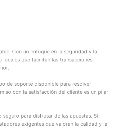
able. Con un enfoque en la seguridad y la
locales que facilitan las transacciones.
mor.
po de soporte disponible para resolver
iso con la satisfacción del cliente es un pilar
seguro para disfrutar de las apuestas. Si
tadores exigentes que valoran la calidad y la