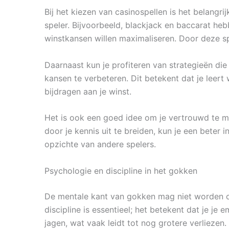
Bij het kiezen van casinospellen is het belangr
speler. Bijvoorbeeld, blackjack en baccarat he
winstkansen willen maximaliseren. Door deze spe
Daarnaast kun je profiteren van strategieën die 
kansen te verbeteren. Dit betekent dat je leert
bijdragen aan je winst.
Het is ook een goed idee om je vertrouwd te mak
door je kennis uit te breiden, kun je een beter 
opzichte van andere spelers.
Psychologie en discipline in het gokken
De mentale kant van gokken mag niet worden ond
discipline is essentieel; het betekent dat je je
jagen, wat vaak leidt tot nog grotere verliezen