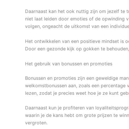
Daarnaast kan het ook nuttig zijn om jezelf te t
niet laat leiden door emoties of de opwinding va
volgen, ongeacht de uitkomst van een individue
Het ontwikkelen van een positieve mindset is ook
Door een gezonde kijk op gokken te behouden, 
Het gebruik van bonussen en promoties
Bonussen en promoties zijn een geweldige manier
welkomstbonussen aan, zoals een percentage va
lezen, zodat je precies weet hoe je ze kunt geb
Daarnaast kun je profiteren van loyaliteitsprog
waarin je de kans hebt om grote prijzen te win
vergroten.