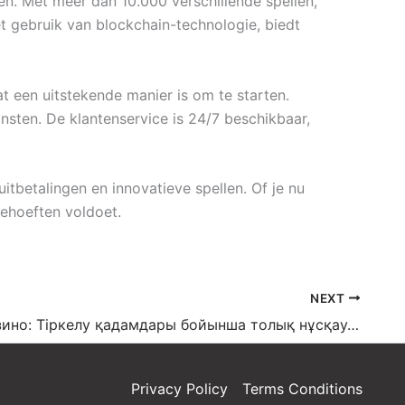
len. Met meer dan 10.000 verschillende spellen,
het gebruik van blockchain-technologie, biedt
 een uitstekende manier is om te starten.
insten. De klantenservice is 24/7 beschikbaar,
itbetalingen en innovatieve spellen. Of je nu
behoeften voldoet.
NEXT
Pin-Up казино: Тіркелу қадамдары бойынша толық нұсқаулық
Privacy Policy
Terms Conditions