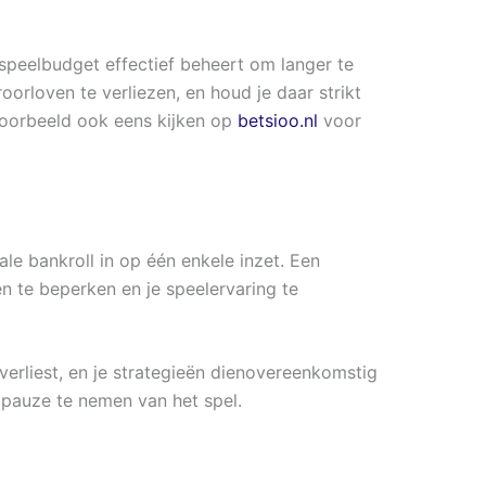
e speelbudget effectief beheert om langer te
orloven te verliezen, en houd je daar strikt
jvoorbeeld ook eens kijken op
betsioo.nl
voor
ale bankroll in op één enkele inzet. Een
en te beperken en je speelervaring te
verliest, en je strategieën dienovereenkomstig
n pauze te nemen van het spel.