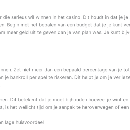
die serieus wil winnen in het casino. Dit houdt in dat je j
n. Begin met het bepalen van een budget dat je je kunt vero
 om meer geld uit te geven dan je van plan was. Je kunt bi
lannen. Zet niet meer dan een bepaald percentage van je tot
je bankroll per spel te riskeren. Dit helpt je om je verliez
.
ren. Dit betekent dat je moet bijhouden hoeveel je wint en 
est, is het wellicht tijd om je aanpak te heroverwegen of ee
en lage huisvoordeel