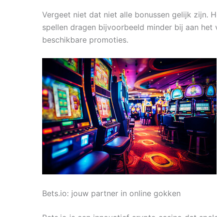
Vergeet niet dat niet alle bonussen gelijk zijn
spellen dragen bijvoorbeeld minder bij aan het
beschikbare promoties.
Bets.io: jouw partner in online gokken