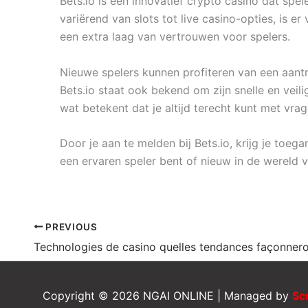
Bets.io is een innovatief crypto casino dat spe
variërend van slots tot live casino-opties, is e
een extra laag van vertrouwen voor spelers.
Nieuwe spelers kunnen profiteren van een aantr
Bets.io staat ook bekend om zijn snelle en veil
wat betekent dat je altijd terecht kunt met vra
Door je aan te melden bij Bets.io, krijg je toe
een ervaren speler bent of nieuw in de wereld v
PREVIOUS
Technologies de casino quelles tendances façonneron
Copyright © 2026 NGAI ONLINE | Managed by
Sc