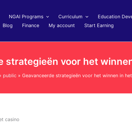
NGAI Programs
Curriculum
Education Dev
Blog
Finance
My account
Start Earning
strategieën voor het winnen
public
Geavanceerde strategieën voor het winnen in het
et casino