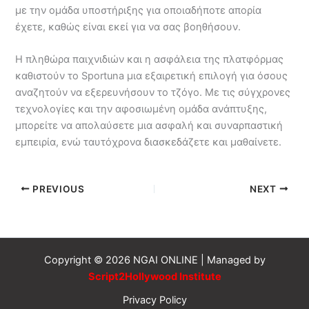
με την ομάδα υποστήριξης για οποιαδήποτε απορία
έχετε, καθώς είναι εκεί για να σας βοηθήσουν.
Η πληθώρα παιχνιδιών και η ασφάλεια της πλατφόρμας
καθιστούν το Sportuna μια εξαιρετική επιλογή για όσους
αναζητούν να εξερευνήσουν το τζόγο. Με τις σύγχρονες
τεχνολογίες και την αφοσιωμένη ομάδα ανάπτυξης,
μπορείτε να απολαύσετε μια ασφαλή και συναρπαστική
εμπειρία, ενώ ταυτόχρονα διασκεδάζετε και μαθαίνετε.
PREVIOUS
NEXT
Copyright © 2026 NGAI ONLINE | Managed by
Script2Hollywood Institute
Privacy Policy