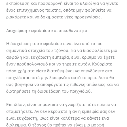
εκπαίδευση και προσαρμογή είναι το κλειδί για να γίνετε
ένας επιτυχημένος παίκτης, οπότε μην φοβηθείτε να
ρισκάρετε και να δοκιμάσετε νέες προσεγγίσεις.
Διαχείριση κεφαλαίου και υπευθυνότητα
Η διαχείριση του κεφαλαίου είναι ένα από τα πιο
σημαντικά στοιχεία του τζόγου. Για να διασφαλίσετε μια
ασφαλή και ευχάριστη εμπειρία, είναι κρίσιμο να έχετε
έναν προϋπολογισμό και να τηρείτε αυτόν. Καθορίστε
πόσα χρήματα είστε διατεθειμένοι να επενδύσετε στο
παιχνίδι και ποτέ μην ξεπερνάτε αυτό το όριο. Αυτό θα
σας βοηθήσει να αποφύγετε τις πιθανές απώλειες και να
διατηρήσετε τη διασκέδαση του παιχνιδιού.
Επιπλέον, είναι σημαντικό να γνωρίζετε πότε πρέπει να
σταματήσετε. Αν δεν κερδίζετε ή αν η εμπειρία σας δεν
είναι ευχάριστη, ίσως είναι καλύτερα να κάνετε ένα
διάλειμμα. Ο τζόγος θα πρέπει να είναι μια μορφή