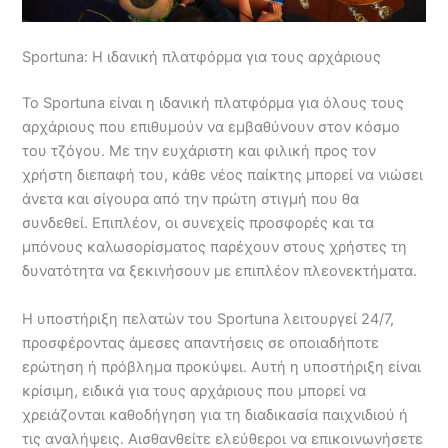
Sportuna: Η ιδανική πλατφόρμα για τους αρχάριους
Το Sportuna είναι η ιδανική πλατφόρμα για όλους τους
αρχάριους που επιθυμούν να εμβαθύνουν στον κόσμο
του τζόγου. Με την ευχάριστη και φιλική προς τον
χρήστη διεπαφή του, κάθε νέος παίκτης μπορεί να νιώσει
άνετα και σίγουρα από την πρώτη στιγμή που θα
συνδεθεί. Επιπλέον, οι συνεχείς προσφορές και τα
μπόνους καλωσορίσματος παρέχουν στους χρήστες τη
δυνατότητα να ξεκινήσουν με επιπλέον πλεονεκτήματα.
Η υποστήριξη πελατών του Sportuna λειτουργεί 24/7,
προσφέροντας άμεσες απαντήσεις σε οποιαδήποτε
ερώτηση ή πρόβλημα προκύψει. Αυτή η υποστήριξη είναι
κρίσιμη, ειδικά για τους αρχάριους που μπορεί να
χρειάζονται καθοδήγηση για τη διαδικασία παιχνιδιού ή
τις αναλήψεις. Αισθανθείτε ελεύθεροι να επικοινωνήσετε