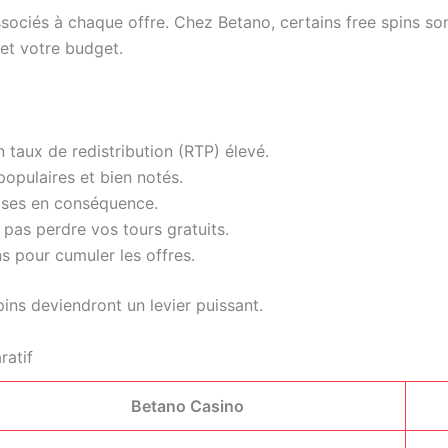
ssociés à chaque offre. Chez Betano, certains free spins so
 et votre budget.
 taux de redistribution (RTP) élevé.
populaires et bien notés.
ises en conséquence.
 pas perdre vos tours gratuits.
s pour cumuler les offres.
pins deviendront un levier puissant.
ratif
Betano Casino