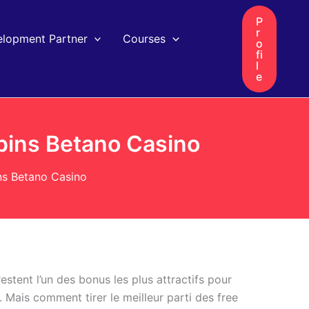
P
r
elopment Partner
Courses
o
fi
l
e
spins Betano Casino
ins Betano Casino
stent l’un des bonus les plus attractifs pour
. Mais comment tirer le meilleur parti des free