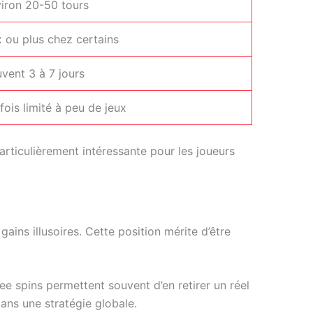
iron 20-50 tours
 ou plus chez certains
vent 3 à 7 jours
fois limité à peu de jeux
articulièrement intéressante pour les joueurs
ains illusoires. Cette position mérite d’être
ee spins permettent souvent d’en retirer un réel
ans une stratégie globale.