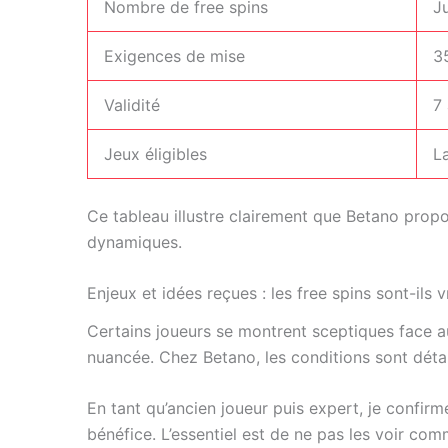
Nombre de free spins
Ju
Exigences de mise
3
Validité
7 
Jeux éligibles
La
Ce tableau illustre clairement que Betano propos
dynamiques.
Enjeux et idées reçues : les free spins sont-ils
Certains joueurs se montrent sceptiques face aux
nuancée. Chez Betano, les conditions sont détai
En tant qu’ancien joueur puis expert, je confirm
bénéfice. L’essentiel est de ne pas les voir co