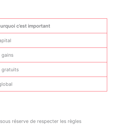
urquoi c’est important
apital
 gains
 gratuits
global
sous réserve de respecter les règles