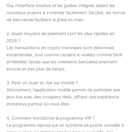
Oui, l’interface intuitive et les guides intégrés aident les
nouveaux joueurs à s’orienter facilement. De plus, les bonus
de bienvenue facilitent la prise en main.
2. Quels moyens de paiement sont les plus rapides en
2026 ?
Les transactions en crypto-monnaies sont désormais
instantanées, tout comme certains e-wallets comme Skrill
et Neteller, tandis que les virements bancaires prennent
encore un peu plus de temps.
3. Peut-on jouer en live sur mobile ?
Absolument, l’application mobile permet de participer aux
jeux live avec des croupiers réels, offrant une expérience
immersive partout où vous êtes.
4. Comment fonctionne le programme VIP ?
Le programme repose sur un système de points cumulés à