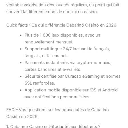
véritable valorisation des joueurs réguliers, un point qui fait
souvent la différence dans le choix d’un casino.
Quick facts : Ce qui différencie Cabarino Casino en 2026
Plus de 1 000 jeux disponibles, avec un
renouvellement mensuel.
Support multilingue 24/7 incluant le français,
l’anglais, et l’allemand.
Paiements instantanés via crypto-monnaies,
cartes bancaires et e-wallets.
Sécurité certifiée par Curacao eGaming et normes
SSL renforcées.
Application mobile disponible sur iOS et Android
avec notifications personnalisées.
FAQ – Vos questions sur les nouveautés de Cabarino
Casino en 2026
1. Cabarino Casino est-il adapté aux débutants ?