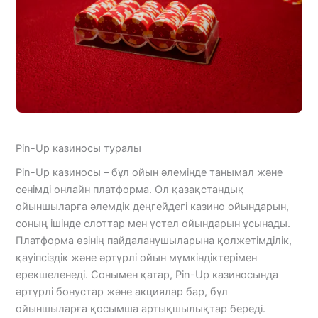
Pin-Up казиносы туралы
Pin-Up казиносы – бұл ойын әлемінде танымал және
сенімді онлайн платформа. Ол қазақстандық
ойыншыларға әлемдік деңгейдегі казино ойындарын,
соның ішінде слоттар мен үстел ойындарын ұсынады.
Платформа өзінің пайдаланушыларына қолжетімділік,
қауіпсіздік және әртүрлі ойын мүмкіндіктерімен
ерекшеленеді. Сонымен қатар, Pin-Up казиносында
әртүрлі бонустар және акциялар бар, бұл
ойыншыларға қосымша артықшылықтар береді.