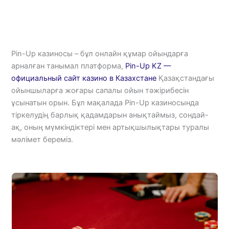
Pin-Up казиносы – бұл онлайн құмар ойындарға
арналған танымал платформа,
Pin-Up KZ —
официальный сайт казино в Казахстане
Қазақстандағы
ойыншыларға жоғары сапалы ойын тәжірибесін
ұсынатын орын. Бұл мақалада Pin-Up казиносында
тіркелудің барлық қадамдарын анықтаймыз, сондай-
ақ, оның мүмкіндіктері мен артықшылықтары туралы
мәлімет береміз.