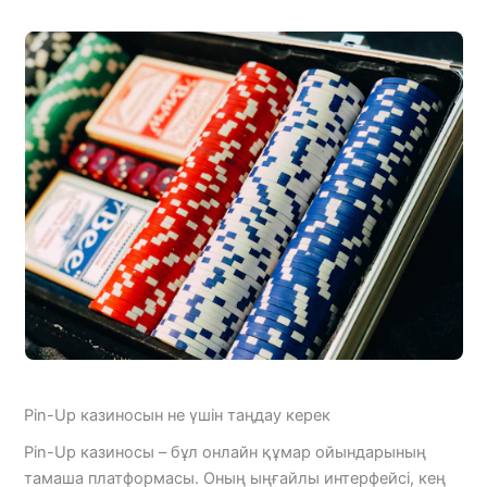
Pin-Up казиносын не үшін таңдау керек
Pin-Up казиносы – бұл онлайн құмар ойындарының
тамаша платформасы. Оның ыңғайлы интерфейсі, кең