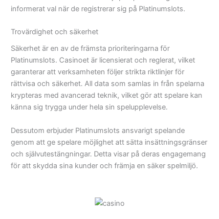
informerat val när de registrerar sig på Platinumslots.
Trovärdighet och säkerhet
Säkerhet är en av de främsta prioriteringarna för
Platinumslots. Casinoet är licensierat och reglerat, vilket
garanterar att verksamheten följer strikta riktlinjer för
rättvisa och säkerhet. All data som samlas in från spelarna
krypteras med avancerad teknik, vilket gör att spelare kan
känna sig trygga under hela sin spelupplevelse.
Dessutom erbjuder Platinumslots ansvarigt spelande
genom att ge spelare möjlighet att sätta insättningsgränser
och självutestängningar. Detta visar på deras engagemang
för att skydda sina kunder och främja en säker spelmiljö.