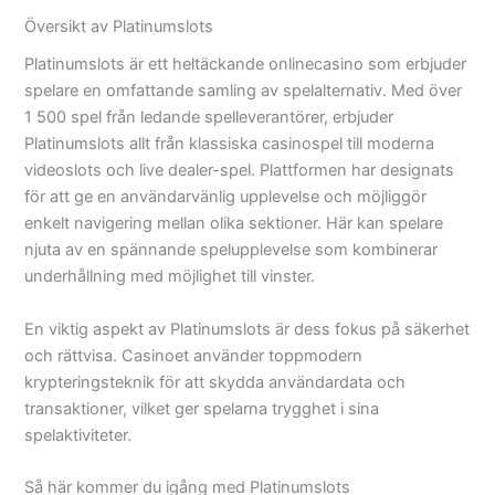
Översikt av Platinumslots
Platinumslots är ett heltäckande onlinecasino som erbjuder
spelare en omfattande samling av spelalternativ. Med över
1 500 spel från ledande spelleverantörer, erbjuder
Platinumslots allt från klassiska casinospel till moderna
videoslots och live dealer-spel. Plattformen har designats
för att ge en användarvänlig upplevelse och möjliggör
enkelt navigering mellan olika sektioner. Här kan spelare
njuta av en spännande spelupplevelse som kombinerar
underhållning med möjlighet till vinster.
En viktig aspekt av Platinumslots är dess fokus på säkerhet
och rättvisa. Casinoet använder toppmodern
krypteringsteknik för att skydda användardata och
transaktioner, vilket ger spelarna trygghet i sina
spelaktiviteter.
Så här kommer du igång med Platinumslots