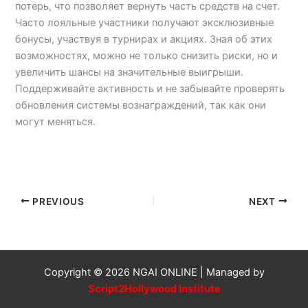
потерь, что позволяет вернуть часть средств на счет.
Часто лояльные участники получают эксклюзивные
бонусы, участвуя в турнирах и акциях. Зная об этих
возможностях, можно не только снизить риски, но и
увеличить шансы на значительные выигрыши.
Поддерживайте активность и не забывайте проверять
обновления системы вознаграждений, так как они
могут меняться.
PREVIOUS
NEXT
Copyright © 2026 NGAI ONLINE | Managed by
Script2Hollywood Institute