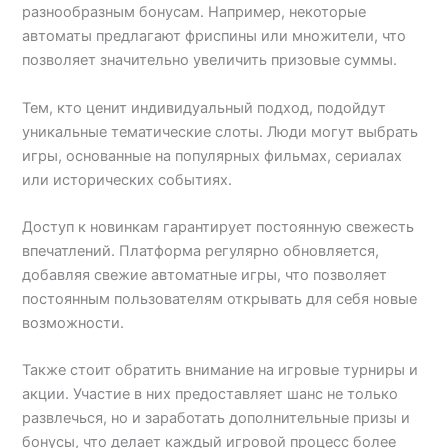
разнообразным бонусам. Например, некоторые
автоматы предлагают фриспины или множители, что
позволяет значительно увеличить призовые суммы.
Тем, кто ценит индивидуальный подход, подойдут
уникальные тематические слоты. Люди могут выбрать
игры, основанные на популярных фильмах, сериалах
или исторических событиях.
Доступ к новинкам гарантирует постоянную свежесть
впечатлений. Платформа регулярно обновляется,
добавляя свежие автоматные игры, что позволяет
постоянным пользователям открывать для себя новые
возможности.
Также стоит обратить внимание на игровые турниры и
акции. Участие в них предоставляет шанс не только
развлечься, но и заработать дополнительные призы и
бонусы, что делает каждый игровой процесс более