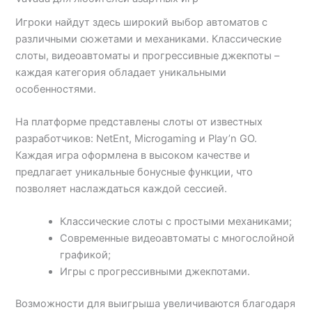
Игроки найдут здесь широкий выбор автоматов с
различными сюжетами и механиками. Классические
слоты, видеоавтоматы и прогрессивные джекпоты –
каждая категория обладает уникальными
особенностями.
На платформе представлены слоты от известных
разработчиков: NetEnt, Microgaming и Play’n GO.
Каждая игра оформлена в высоком качестве и
предлагает уникальные бонусные функции, что
позволяет наслаждаться каждой сессией.
Классические слоты с простыми механиками;
Современные видеоавтоматы с многослойной
графикой;
Игры с прогрессивными джекпотами.
Возможности для выигрыша увеличиваются благодаря