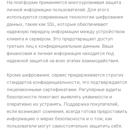
На платформе применяется многоуровневая защита
личной информации пользователей. Для этого
используются современные технологии шифрования
данных, такие как SSL, которые обеспечивают
надежную передачу информации между устройством
клиента и сервером. Это предотвращает доступ
третьих лиц к конфиденциальным данным. Ваша
финансовая и личная информация находится под
надежной защитой на всех этапах взаимодействия.
Кроме шифрования, сервис придерживается строгих
стандартов конфиденциальности, что подтверждается
лицензионными сертификатами. Регулярные аудиты
безопасности помогают выявлять уязвимости и
оперативно их устранять. Поддержка покупателей,
если возникают сомнения, всегда готова предоставить
информацию о мерах безопасности и о том, как
пользователи могут самостоятельно защитить себя.