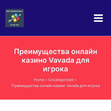
Skip
to
content
Преимущества онлайн
казино Vavada для
игрока
Home
Uncategorized
Преимущества онлайн казино Vavada для игрока