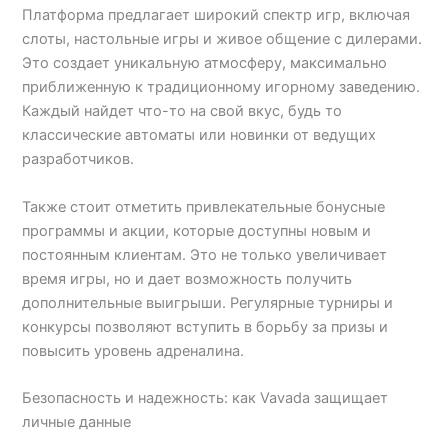
Платформа предлагает широкий спектр игр, включая
слоты, настольные игры и живое общение с дилерами.
Это создает уникальную атмосферу, максимально
приближенную к традиционному игорному заведению.
Каждый найдет что-то на свой вкус, будь то
классические автоматы или новинки от ведущих
разработчиков.
Также стоит отметить привлекательные бонусные
программы и акции, которые доступны новым и
постоянным клиентам. Это не только увеличивает
время игры, но и дает возможность получить
дополнительные выигрыши. Регулярные турниры и
конкурсы позволяют вступить в борьбу за призы и
повысить уровень адреналина.
Безопасность и надежность: как Vavada защищает
личные данные