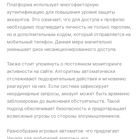
Платформа использует многофакторную
аутентификацию для повышения уровня защиты
аккаунтов. Это означает, что для доступа к профилю
необходимо подтвердить личность не только паролем,
но и дополнительным кодом, который отправляется на
мобильный телефон. Данная мера значительно
уменьшает риск несанкционированного доступа.
Также стоит упомянуть о постоянном мониторинге
активности на сайте. Алгоритмы автоматически
отслеживают подозрительные действия и мгновенно
реагируют на них. Если система зафиксирует
неординарные запросы, аккаунт может быть временно
заблокирован до выяснения обстоятельств. Такой
подход обеспечивает безопасность и предотвращает
возможные угрозы со стороны злоумышленников.
Разнообразие игровых автоматов: что предлагает
Vavada для любителей азартных игр