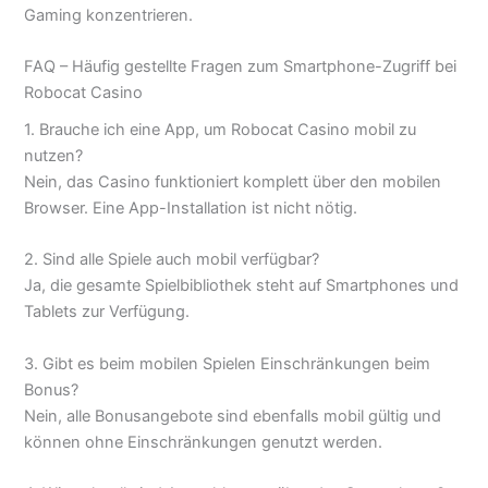
Gaming konzentrieren.
FAQ – Häufig gestellte Fragen zum Smartphone-Zugriff bei
Robocat Casino
1. Brauche ich eine App, um Robocat Casino mobil zu
nutzen?
Nein, das Casino funktioniert komplett über den mobilen
Browser. Eine App-Installation ist nicht nötig.
2. Sind alle Spiele auch mobil verfügbar?
Ja, die gesamte Spielbibliothek steht auf Smartphones und
Tablets zur Verfügung.
3. Gibt es beim mobilen Spielen Einschränkungen beim
Bonus?
Nein, alle Bonusangebote sind ebenfalls mobil gültig und
können ohne Einschränkungen genutzt werden.