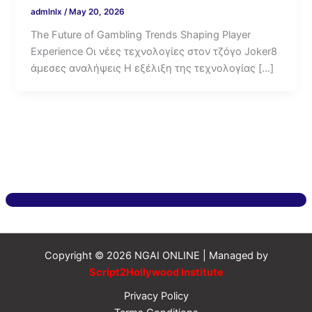
admlnlx
/
May 20, 2026
The Future of Gambling Trends Shaping Player
Experience Οι νέες τεχνολογίες στον τζόγο Joker8
άμεσες αναλήψεις Η εξέλιξη της τεχνολογίας […]
Copyright © 2026 NGAI ONLINE | Managed by
Script2Hollywood Institute
Privacy Policy