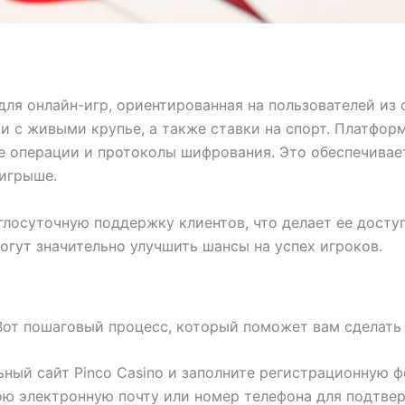
для онлайн-игр, ориентированная на пользователей из
ии с живыми крупье, а также ставки на спорт. Платфор
е операции и протоколы шифрования. Это обеспечива
ыигрыше.
углосуточную поддержку клиентов, что делает ее дост
огут значительно улучшить шансы на успех игроков.
. Вот пошаговый процесс, который поможет вам сделать
ный сайт Pinco Casino и заполните регистрационную ф
ю электронную почту или номер телефона для подтве