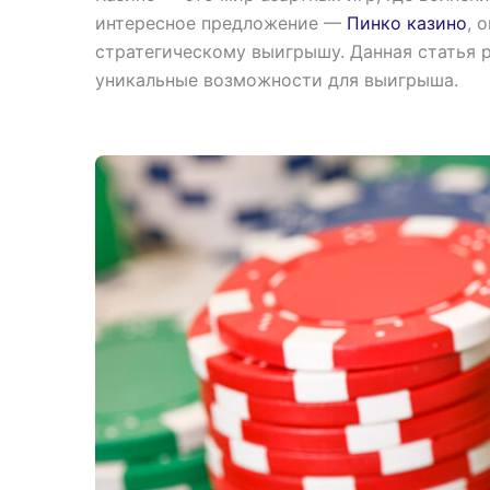
интересное предложение —
Пинко казино
, 
стратегическому выигрышу. Данная статья 
уникальные возможности для выигрыша.