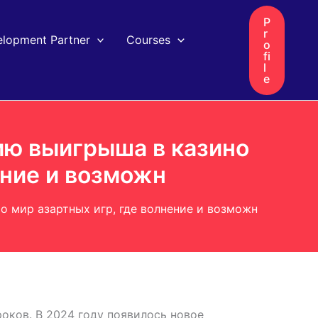
P
r
elopment Partner
Courses
o
fi
l
e
гию выигрыша в казино
ение и возможн
о мир азартных игр, где волнение и возможн
оков. В 2024 году появилось новое