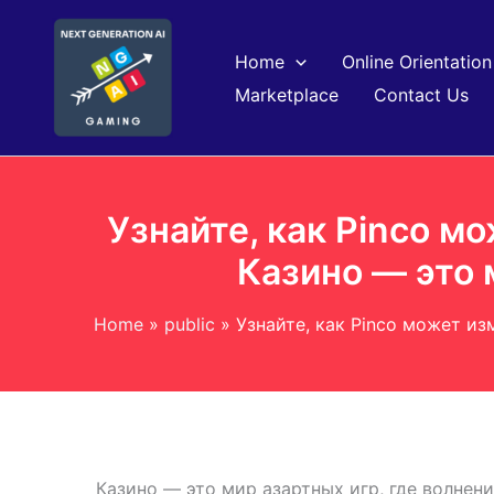
Skip
to
Home
Online Orientation
content
Marketplace
Contact Us
Узнайте, как Pinco м
Казино — это 
Home
public
Узнайте, как Pinco может и
Казино — это мир азартных игр, где волне