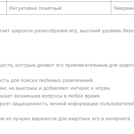
Интуитивно понятный
Умерен
лагает широкое разнообразие игр, высокий уровень без
еств, которые делают его привлекательным для азартн
сть для поиска любимых развлечений.
нс на выигрыш и добавляют интерес к играм.
ешает возникшие вопросы в любое время.
ирует защищенность личной информации пользователей
м из лучших вариантов для азартных игр в интернете.