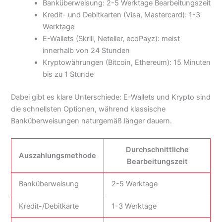
Banküberweisung: 2-5 Werktage Bearbeitungszeit
Kredit- und Debitkarten (Visa, Mastercard): 1-3
Werktage
E-Wallets (Skrill, Neteller, ecoPayz): meist
innerhalb von 24 Stunden
Kryptowährungen (Bitcoin, Ethereum): 15 Minuten
bis zu 1 Stunde
Dabei gibt es klare Unterschiede: E-Wallets und Krypto sind
die schnellsten Optionen, während klassische
Banküberweisungen naturgemäß länger dauern.
Durchschnittliche
Auszahlungsmethode
Bearbeitungszeit
Banküberweisung
2-5 Werktage
Kredit-/Debitkarte
1-3 Werktage