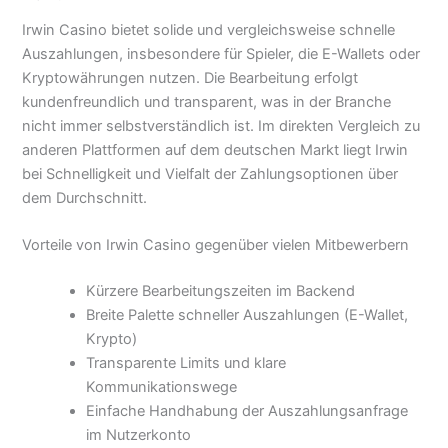
Irwin Casino bietet solide und vergleichsweise schnelle
Auszahlungen, insbesondere für Spieler, die E-Wallets oder
Kryptowährungen nutzen. Die Bearbeitung erfolgt
kundenfreundlich und transparent, was in der Branche
nicht immer selbstverständlich ist. Im direkten Vergleich zu
anderen Plattformen auf dem deutschen Markt liegt Irwin
bei Schnelligkeit und Vielfalt der Zahlungsoptionen über
dem Durchschnitt.
Vorteile von Irwin Casino gegenüber vielen Mitbewerbern
Kürzere Bearbeitungszeiten im Backend
Breite Palette schneller Auszahlungen (E-Wallet,
Krypto)
Transparente Limits und klare
Kommunikationswege
Einfache Handhabung der Auszahlungsanfrage
im Nutzerkonto