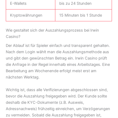
E-Wallets
bis zu 24 Stunden
Kryptowährungen
15 Minuten bis 1 Stunde
Wie gestaltet sich der Auszahlungsprozess bei Irwin
Casino?
Der Ablauf ist für Spieler einfach und transparent gehalten.
Nach dem Login wählt man die Auszahlungsmethode aus
und gibt den gewünschten Betrag ein. Irwin Casino prüft
die Anfrage in der Regel innerhalb eines Arbeitstages. Eine
Bearbeitung am Wochenende erfolgt meist erst am
nächsten Werktag.
Wichtig ist, dass alle Verifizierungen abgeschlossen sind,
bevor die Auszahlung freigegeben wird. Der Kunde sollte
deshalb die KYC-Dokumente (z.B. Ausweis,
Adressnachweis) frühzeitig einreichen, um Verzögerungen
zu vermeiden. Sobald die Auszahlung freigegeben ist,