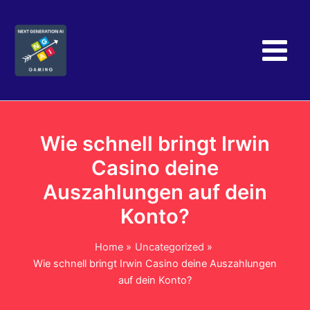
Skip
to
content
Wie schnell bringt Irwin
Casino deine
Auszahlungen auf dein
Konto?
Home
Uncategorized
Wie schnell bringt Irwin Casino deine Auszahlungen
auf dein Konto?