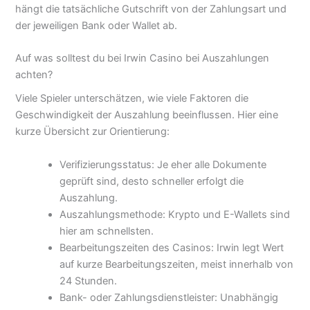
hängt die tatsächliche Gutschrift von der Zahlungsart und
der jeweiligen Bank oder Wallet ab.
Auf was solltest du bei Irwin Casino bei Auszahlungen
achten?
Viele Spieler unterschätzen, wie viele Faktoren die
Geschwindigkeit der Auszahlung beeinflussen. Hier eine
kurze Übersicht zur Orientierung:
Verifizierungsstatus: Je eher alle Dokumente
geprüft sind, desto schneller erfolgt die
Auszahlung.
Auszahlungsmethode: Krypto und E-Wallets sind
hier am schnellsten.
Bearbeitungszeiten des Casinos: Irwin legt Wert
auf kurze Bearbeitungszeiten, meist innerhalb von
24 Stunden.
Bank- oder Zahlungsdienstleister: Unabhängig