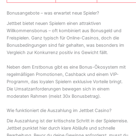
Bonusangebote – was erwartet neue Spieler?
Jettbet bietet neuen Spielern einen attraktiven
Willkommensbonus – oft kombiniert aus Bonusgeld und
Freispielen. Ganz typisch für Online-Casinos, doch die
Bonusbedingungen sind fair gehalten, was besonders im
Vergleich zur Konkurrenz positiv ins Gewicht fällt.
Neben dem Erstbonus gibt es eine Bonus-Ökosystem mit
regelmäßigen Promotionen, Cashback und einem VIP-
Programm, das loyalen Spielern exklusive Vorteile bringt.
Die Umsatzanforderungen bewegen sich in einem
moderaten Rahmen (meist 30x Bonusbetrag).
Wie funktioniert die Auszahlung im Jettbet Casino?
Die Auszahlung ist der kritischste Schritt in der Spielerreise.
Jettbet punktet hier durch klare Abläufe und schnelle
Bearbeitung. Bevor du deine Gewinne anforderst, musst du