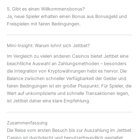
5. Gibt es einen Willkommensbonus?
Ja, neue Spieler erhalten einen Bonus aus Bonusgeld und
Freispielen mit fairen Bedingungen.
Mini-Insight: Warum lohnt sich Jettbet?
Im Vergleich zu vielen anderen Casinos bietet Jettbet eine
beachtliche Auswahl an Zahlungsmethoden – besonders
die Integration von Kryptowährungen hebt es hervor. Die
Balance zwischen schneller Verfügbarkeit der Gelder und
fairen Bedingungen ist ein großer Pluspunkt. Für Spieler, die
Wert auf unkomplizierte und schnelle Transaktionen legen,
ist Jettbet daher eine klare Empfehlung.
Zusammenfassung
Die Reise vom ersten Besuch bis zur Auszahlung im Jettbet
Casino ist durchdacht und benutzerfreundlich gestaltet.