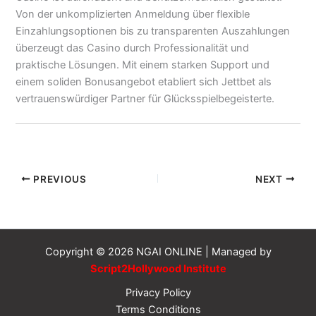
Von der unkomplizierten Anmeldung über flexible
Einzahlungsoptionen bis zu transparenten Auszahlungen
überzeugt das Casino durch Professionalität und
praktische Lösungen. Mit einem starken Support und
einem soliden Bonusangebot etabliert sich Jettbet als
vertrauenswürdiger Partner für Glücksspielbegeisterte.
PREVIOUS
NEXT
Copyright © 2026 NGAI ONLINE | Managed by
Script2Hollywood Institute
Privacy Policy
Terms Conditions