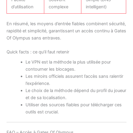
d’utilisation
complexe
intelligent)
En résumé, les moyens d’entrée fiables combinent sécurité,
rapidité et simplicité, garantissant un accès continu à Gates
Of Olympus sans entraves.
Quick facts : ce qu’il faut retenir
Le VPN est la méthode la plus utilisée pour
contourner les blocages.
Les miroirs officiels assurent l’accès sans ralentir
l’expérience.
Le choix de la méthode dépend du profil du joueur
et de sa localisation.
Utiliser des sources fiables pour télécharger ces
outils est crucial.
FAQ – Accès à Gates Of Olympus