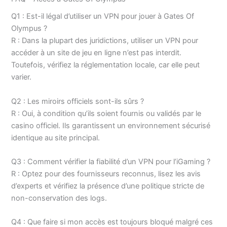
Q1 : Est-il légal d’utiliser un VPN pour jouer à Gates Of
Olympus ?
R : Dans la plupart des juridictions, utiliser un VPN pour
accéder à un site de jeu en ligne n’est pas interdit.
Toutefois, vérifiez la réglementation locale, car elle peut
varier.
Q2 : Les miroirs officiels sont-ils sûrs ?
R : Oui, à condition qu’ils soient fournis ou validés par le
casino officiel. Ils garantissent un environnement sécurisé
identique au site principal.
Q3 : Comment vérifier la fiabilité d’un VPN pour l’iGaming ?
R : Optez pour des fournisseurs reconnus, lisez les avis
d’experts et vérifiez la présence d’une politique stricte de
non-conservation des logs.
Q4 : Que faire si mon accès est toujours bloqué malgré ces