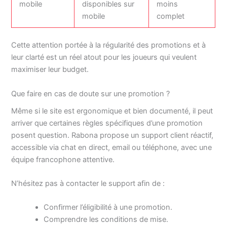
mobile
disponibles sur
moins
mobile
complet
Cette attention portée à la régularité des promotions et à
leur clarté est un réel atout pour les joueurs qui veulent
maximiser leur budget.
Que faire en cas de doute sur une promotion ?
Même si le site est ergonomique et bien documenté, il peut
arriver que certaines règles spécifiques d’une promotion
posent question. Rabona propose un support client réactif,
accessible via chat en direct, email ou téléphone, avec une
équipe francophone attentive.
N’hésitez pas à contacter le support afin de :
Confirmer l’éligibilité à une promotion.
Comprendre les conditions de mise.