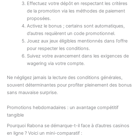
Effectuez votre dépôt en respectant les critères
de la promotion via les méthodes de paiement
proposées.
Activez le bonus ; certains sont automatiques,
d’autres requièrent un code promotionnel.
Jouez aux jeux éligibles mentionnés dans l’offre
pour respecter les conditions.
Suivez votre avancement dans les exigences de
wagering via votre compte.
Ne négligez jamais la lecture des conditions générales,
souvent déterminantes pour profiter pleinement des bonus
sans mauvaise surprise.
Promotions hebdomadaires : un avantage compétitif
tangible
Pourquoi Rabona se démarque-t-il face à d’autres casinos
en ligne ? Voici un mini-comparatif :