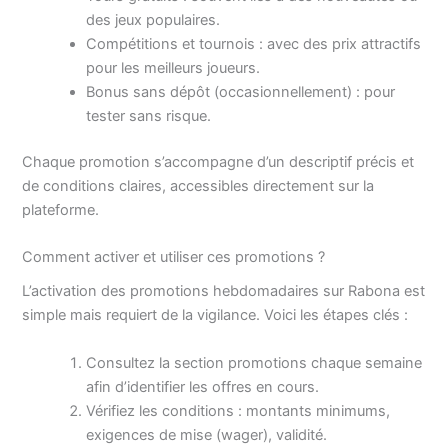
des jeux populaires.
Compétitions et tournois : avec des prix attractifs
pour les meilleurs joueurs.
Bonus sans dépôt (occasionnellement) : pour
tester sans risque.
Chaque promotion s’accompagne d’un descriptif précis et
de conditions claires, accessibles directement sur la
plateforme.
Comment activer et utiliser ces promotions ?
L’activation des promotions hebdomadaires sur Rabona est
simple mais requiert de la vigilance. Voici les étapes clés :
Consultez la section promotions chaque semaine
afin d’identifier les offres en cours.
Vérifiez les conditions : montants minimums,
exigences de mise (wager), validité.