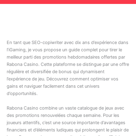
En tant que SEO-copiwriter avec dix ans d’expérience dans
l’iGaming, je vous propose un guide complet pour tirer le
meilleur parti des promotions hebdomadaires offertes par
Rabona Casino. Cette plateforme se distingue par une offre
régulière et diversifiée de bonus qui dynamisent
l’expérience de jeu. Découvrez comment optimiser vos
gains et naviguer facilement dans cet univers
d’opportunités.
Rabona Casino combine un vaste catalogue de jeux avec
des promotions renouvelées chaque semaine. Pour les
joueurs attentifs, c’est une source importante d’avantages
financiers et d’éléments ludiques qui prolongent le plaisir de