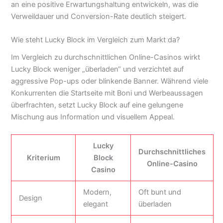
an eine positive Erwartungshaltung entwickeln, was die
Verweildauer und Conversion-Rate deutlich steigert.
Wie steht Lucky Block im Vergleich zum Markt da?
Im Vergleich zu durchschnittlichen Online-Casinos wirkt
Lucky Block weniger „überladen“ und verzichtet auf
aggressive Pop-ups oder blinkende Banner. Während viele
Konkurrenten die Startseite mit Boni und Werbeaussagen
überfrachten, setzt Lucky Block auf eine gelungene
Mischung aus Information und visuellem Appeal.
Lucky
Durchschnittliches
Kriterium
Block
Online-Casino
Casino
Modern,
Oft bunt und
Design
elegant
überladen