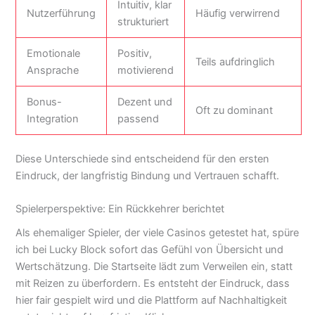
Intuitiv, klar
Nutzerführung
Häufig verwirrend
strukturiert
Emotionale
Positiv,
Teils aufdringlich
Ansprache
motivierend
Bonus-
Dezent und
Oft zu dominant
Integration
passend
Diese Unterschiede sind entscheidend für den ersten
Eindruck, der langfristig Bindung und Vertrauen schafft.
Spielerperspektive: Ein Rückkehrer berichtet
Als ehemaliger Spieler, der viele Casinos getestet hat, spüre
ich bei Lucky Block sofort das Gefühl von Übersicht und
Wertschätzung. Die Startseite lädt zum Verweilen ein, statt
mit Reizen zu überfordern. Es entsteht der Eindruck, dass
hier fair gespielt wird und die Plattform auf Nachhaltigkeit