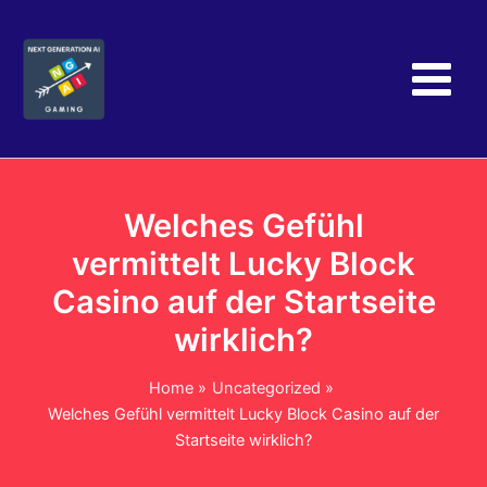
Skip
to
content
Welches Gefühl
vermittelt Lucky Block
Casino auf der Startseite
wirklich?
Home
Uncategorized
Welches Gefühl vermittelt Lucky Block Casino auf der
Startseite wirklich?