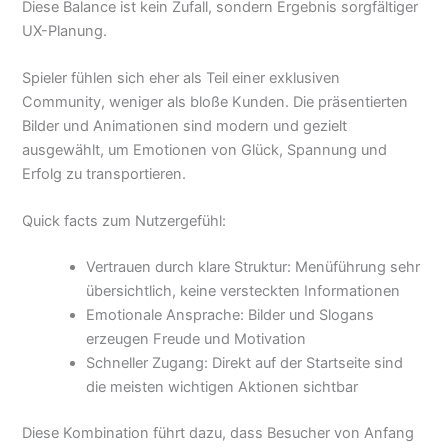
Diese Balance ist kein Zufall, sondern Ergebnis sorgfältiger
UX-Planung.
Spieler fühlen sich eher als Teil einer exklusiven
Community, weniger als bloße Kunden. Die präsentierten
Bilder und Animationen sind modern und gezielt
ausgewählt, um Emotionen von Glück, Spannung und
Erfolg zu transportieren.
Quick facts zum Nutzergefühl:
Vertrauen durch klare Struktur: Menüführung sehr
übersichtlich, keine versteckten Informationen
Emotionale Ansprache: Bilder und Slogans
erzeugen Freude und Motivation
Schneller Zugang: Direkt auf der Startseite sind
die meisten wichtigen Aktionen sichtbar
Diese Kombination führt dazu, dass Besucher von Anfang