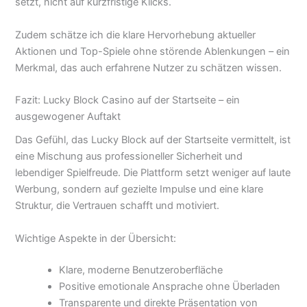
setzt, nicht auf kurzfristige Klicks.
Zudem schätze ich die klare Hervorhebung aktueller
Aktionen und Top-Spiele ohne störende Ablenkungen – ein
Merkmal, das auch erfahrene Nutzer zu schätzen wissen.
Fazit: Lucky Block Casino auf der Startseite – ein
ausgewogener Auftakt
Das Gefühl, das Lucky Block auf der Startseite vermittelt, ist
eine Mischung aus professioneller Sicherheit und
lebendiger Spielfreude. Die Plattform setzt weniger auf laute
Werbung, sondern auf gezielte Impulse und eine klare
Struktur, die Vertrauen schafft und motiviert.
Wichtige Aspekte in der Übersicht:
Klare, moderne Benutzeroberfläche
Positive emotionale Ansprache ohne Überladen
Transparente und direkte Präsentation von